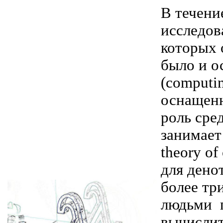
В течени
исследов
которых
было и о
(computi
оснащен
роль сре
занимае
theory of
для дено
более тр
людьми п
вычислит