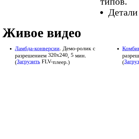
типов.
Детали
Живое видео
Ламбда-конверсии
. Демо-ролик с
Комби
320x240
5
разрешением
,
мин.
разре
Загрузить
FLV-
Загру
(
плеер.)
(