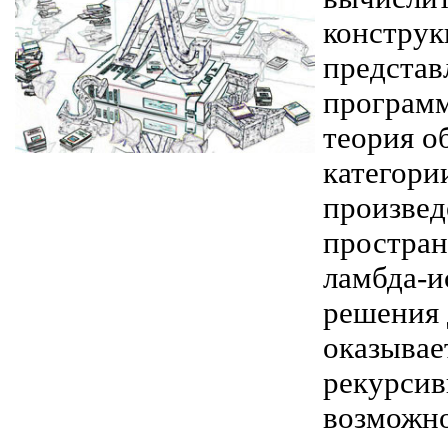
конструк
представ
программ
теория о
категории
произвед
простран
ламбда-и
решения 
оказывае
рекурсив
возможно