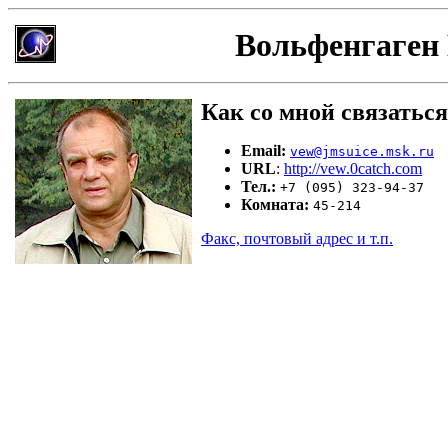
Вольфенгаген
Как со мной связаться
Email:
vew@jmsuice.msk.ru
URL
:
http://vew.0catch.com
Тел.:
+7 (095) 323-94-37
Комната:
45
-
2
14
Факс, почтовый адрес и т.п.