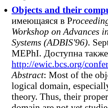
Objects and their comp
имеющаяся в P
roceeding
Workshop on Advances in
Systems (ADBIS'96)
. Se
MEPhI.
Доступна также
http://ewic.bcs.org/conf
Abstract
: Most of the ob
logical domain, especial
theory. Thus, their prope
domain are not yet studie